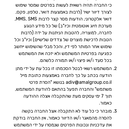
כי החברה תהיה רשאית לעשות בפרטים שמסר שימוש
לצורך דיוור ישיר (לרבות באמצעות דואר, טלפון, פקס,
דואר אלקטרוני, הודעות מסר קצר לרבות MMS, SMS,
מערכת חיוג אוטומטית וכיו"ב) של כל מידע הנוגע
לחברה, למוצריה, להטבות הניתנות על ידה (לרבות
הטבות לרכישת מוצרים של צדדים שלישיים) וכיו"ב וכל
שימוש אחר המותר לפי דין, והכל מבלי שהשימוש ייחשב
כפגיעה בפרטיות המשתמש ולא יזכה את המשתמש
בכל סעד ו/או פיצוי ו/או תמורה כלשהם.
המשתמש רשאי לבטל הסכמתו זו בכל עת על ידי מתן
הודעה בכתב על כך לחברה באמצעות כתובת מייל
adiv@amalgroup.co.il בנושא "הסרת פרטי
משתמש" והחברה תפעל בהתאם להודעת המשתמש,
תוך 7 ימי עסקים מעת שהתקבלה אצלה ההודעה
כאמור.
מובהר כי כל עוד לא התקבלה אצל החברה בקשה
להסרה מהמאגר ו/או הדיוור כאמור, אין החברה בודקת
את עדכניות ונכונות הפרטים שנמסרו על ידי המשתמש