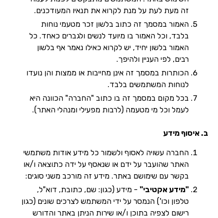
זה מעת לעת על מנת לקרוא את תנאיו המעודכנים.
האמור במסמך זה כתוב בלשון זכר מטעמי נוחות
בלבד, וכל האמור בו מיועד לנשים ולגברים כאחד. כל
האמור בלשון יחיד, יש לקרוא כאילו נאמר אף בלשון
רבים, לפי העניין ולהיפך.
הכותרות במסמך זה אינן מחייבות או ממצות והן נועדו
לנוחות המשתמשים בלבד.
בכל מקום במסמך זה בו כתוב "החברה" הכוונה היא
לעמל וכל מי מטעמה (לרבות מפעילי ומנהלי האתר).
ב. איסוף מידע
החברה עשויה לאסוף ולשמור כל מידע אודות משתמשי
האתר שהועבר על ידם או שנאסף על ידה כתוצאה ו/או
בקשר עם שימושם באתר. מידע זה מורכב משני סוגים:
"מידע אקטיבי"
- מידע (כגון: שם, כתובת, דוא"ל,
טלפון וכו') הנמסר על ידי המשתמש לצרכים שונים (כגון
רישום לצפיה בתוכן ו/או שירות הניתן באתר והדורש