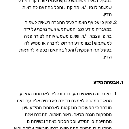
בנוסף, זכאי המשתמש לבקש שינוי ו/או תיקון המידע
שנשמר לגביו ו/או מחיקתו, והכל בהתאם להוראות
הדין.
יצוין כי על אף האמור לעיל החברה רשאית לשמור
במאגריה מידע לגבי המשתמש אשר נאסף על ידה
באופן עצמאי ו/או שאינו משמש אותה לצורך פניה
למשתמש (כגון מידע הדרוש לחברה או מסייע לה
בפעילותה העסקית) והכל בהתאם ובכפוף להוראות
הדין.
ז. אבטחת מידע
באתר זה מיושמים מערכות ונהלים לאבטחת המידע
הנאגר במטרה לצמצם חדירה לא רצויה אליו. עם זאת
מובהר כי הפעולות הננקטות לאבטחת המידע אינן
מספקות הגנה מלאה. לאור האמור, החברה אינה
מתחייבת כי המידע וכל הכלול באתר ובשירותים
הניתנים בו חסינים מפני גישה בלתי מורשית אליהם והיא