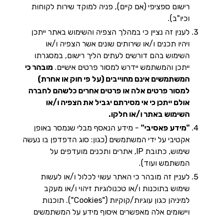
רישום ספציפי (אם קיים), פניה למוקד שירות לקוחות
וכיו"ב).
לענין זה נציין כי במהלך הצפיה והשימוש באתר ייתכן
ויהיו תכנים ו/או שירותים שונים אשר הצפיה ו/או
השימוש בהם דורשים לעתים הליך רישום, במסגרתו
ייתכן והמשתמש יידרש למסור פרטים אישיים.
מובהר כי
המשתמשים אינם מחוייבים (על פי חוק או אחרת)
למסור פרטים אלה או פרטים אחרים כלשהם לחברה
אולם ייתכן כי אי מסירתם יגביל את הצפיה ו/או
השימוש באתר ו/או חלקו.
"מידע פאסיבי"
- מידע הנאסף מבלי שנמסר באופן
אקטיבי על ידי המשתמשים (כגון: סוג הדפדפן בו נעשה
שימוש, כתובת IP, אתרים ותכנים מועדפים על
המשתמש ועוד).
לעניין זה מובהר כי האתר עשוי לכלול ו/או לעשות
שימוש בתוכנות ו/או טכנולוגיות זיהוי ו/או מעקב
למיניהן כגון עוגיות/קוקיות ("Cookies"). תוכנות
ויישומים אלה מאפשרים איסוף מידע על המשתמשים