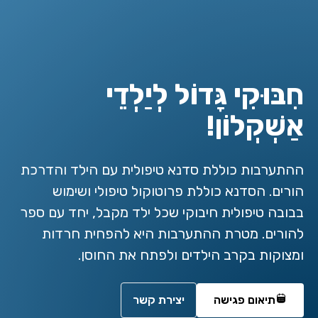
חִבּוּקִי גָּדוֹל לְיַלְדֵי
אַשְׁקְלוֹן!
ההתערבות כוללת סדנא טיפולית עם הילד והדרכת
הורים. הסדנא כוללת פרוטוקול טיפולי ושימוש
בבובה טיפולית חיבוקי שכל ילד מקבל, יחד עם ספר
להורים. מטרת ההתערבות היא להפחית חרדות
ומצוקות בקרב הילדים ולפתח את החוסן.
תיאום פגישה
יצירת קשר